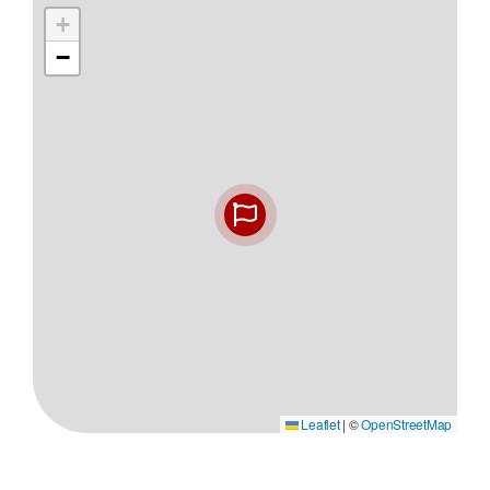
+
−
Leaflet
|
©
OpenStreetMap